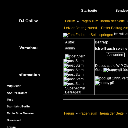
Startseite
Sendep
DJ Online
Forum
»
Fragen zum Thema der Seite
»
Letzter Beitrag zuerst
|
Erster Beitrag zu
Ich will 
Autor:
Beitrag:
Vorschau
admin
Ich will auch so eine
Antworten
Dieses coole W-P CMS
Geld
übe
Information
Ohhh, ver
Mitglieder
Super Admin
Beiträge:0
AfD Programm
Test
Sternfahrt Berlin
Forum
»
Fragen zum Thema der Seite
» 
Radio Blue Monster
Download
Forum