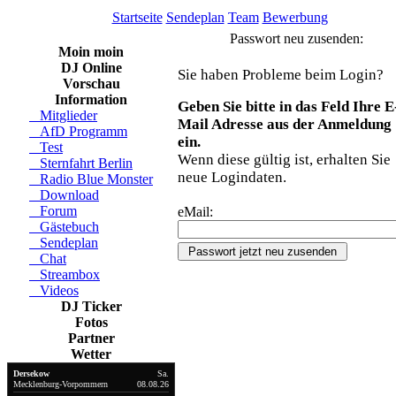
Startseite
Sendeplan
Team
Bewerbung
Passwort neu zusenden:
Moin moin
DJ Online
Sie haben Probleme beim Login?
Vorschau
Information
Geben Sie bitte in das Feld Ihre E
Mitglieder
Mail Adresse aus der Anmeldung
AfD Programm
ein.
Test
Wenn diese gültig ist, erhalten Sie
Sternfahrt Berlin
neue Logindaten.
Radio Blue Monster
Download
Forum
eMail:
Gästebuch
Sendeplan
Chat
Streambox
Videos
DJ Ticker
Fotos
Partner
Wetter