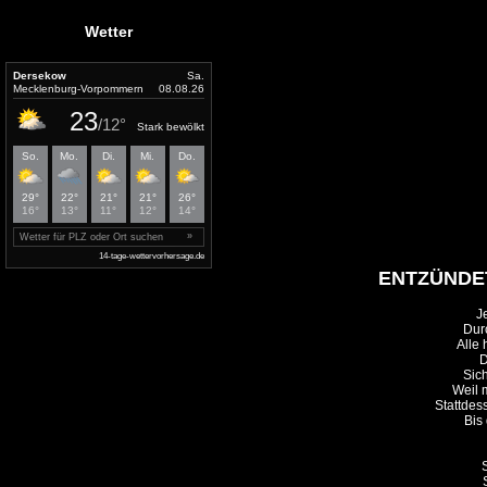
Wetter
ENTZÜNDE
Je
Durc
Alle 
D
Sich
Weil 
Stattdes
Bis
S