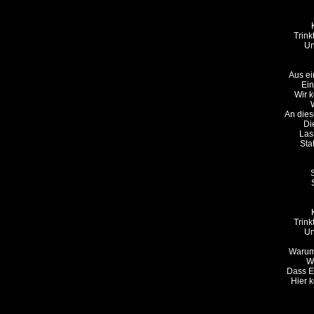
Trink
Un
Aus ei
Ein
Wir 
An dies
Di
Lass
Sta
S
Trink
Un
Warum 
W
Dass E
Hier 